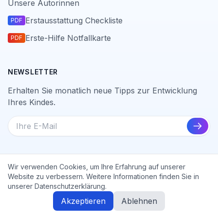
Unsere Autorinnen
Erstausstattung Checkliste
PDF
Erste-Hilfe Notfallkarte
PDF
NEWSLETTER
Erhalten Sie monatlich neue Tipps zur Entwicklung
Ihres Kindes.
Abon
Wir verwenden Cookies, um Ihre Erfahrung auf unserer
Website zu verbessern. Weitere Informationen finden Sie in
©
2026
Baby-Alter.de. Alle Rechte vorbehalten.
unserer Datenschutzerklärung.
Datenschutz
Impressum
Akzeptieren
Ablehnen