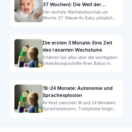
37 Wochen): Die Welt der
Kategorien
Der sechste Wachstumsschub um
Woche 37: Warum Ihr Baby plötzlich
sortiert, die ersten Worte kommen und
die ersten Schritte bevorstehen. Mit
wissenschaftlichen Fakten und
evidenzbasierten Tipps.
Die ersten 3 Monate: Eine Zeit
des rasanten Wachstums
Erfahren Sie alles über die wichtigsten
Entwicklungsschritte Ihres Babys in
den ersten drei Lebensmonaten:
Reflexe, Schlaf-Wach-Rhythmus und
erste Interaktionen.
18-24 Monate: Autonomie und
Sprachexplosion
Ihr Kind zwischen 18 und 24 Monaten:
Sprachexplosion, Trotzphase beginnt,
Autonomie – verstehen Sie die
Entwicklung und begleiten Sie Ihr Kind
liebevoll.