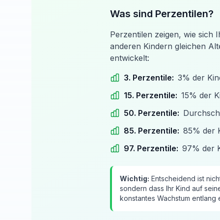
Was sind Perzentilen?
Perzentilen zeigen, wie sich 
anderen Kindern gleichen Al
entwickelt:
3. Perzentile
:
3% der Kind
15. Perzentile
:
15% der Ki
50. Perzentile
:
Durchschn
85. Perzentile
:
85% der K
97. Perzentile
:
97% der Ki
Wichtig:
Entscheidend ist nicht
sondern dass Ihr Kind auf sein
konstantes Wachstum entlang ei