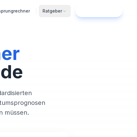
sprungrechner
Ratgeber
Jetzt starten
er
ide
ardisierten
stumsprognosen
en müssen.