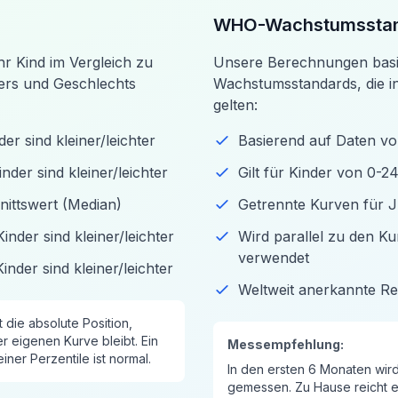
WHO-Wachstumsstan
Ihr Kind im Vergleich zu
Unsere Berechnungen bas
ters und Geschlechts
Wachstumsstandards, die in
gelten:
er sind kleiner/leichter
Basierend auf Daten von
nder sind kleiner/leichter
Gilt für Kinder von 0-
ittswert (Median)
Getrennte Kurven für
inder sind kleiner/leichter
Wird parallel zu den K
verwendet
nder sind kleiner/leichter
Weltweit anerkannte R
 die absolute Position,
er eigenen Kurve bleibt. Ein
Messempfehlung:
ner Perzentile ist normal.
In den ersten 6 Monaten wir
gemessen. Zu Hause reicht e