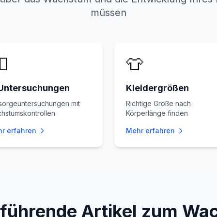
müssen
‍⚕️
👕
Untersuchungen
Kleidergrößen
sorgeuntersuchungen mit
Richtige Größe nach
hstumskontrollen
Körperlänge finden
r erfahren
Mehr erfahren
rführende Artikel zum Wa