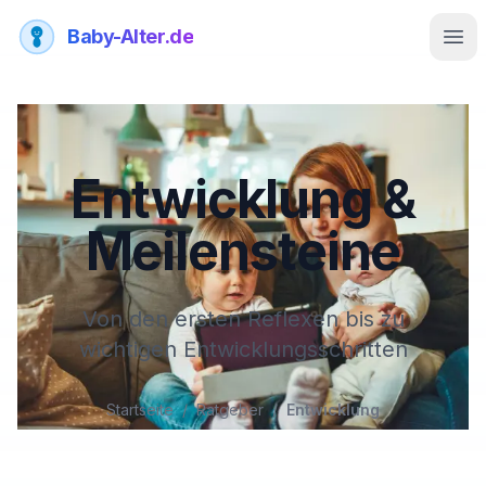
Baby-Alter.de
Men
Entwicklung &
Meilensteine
Von den ersten Reflexen bis zu
wichtigen Entwicklungsschritten
Startseite
/
Ratgeber
/
Entwicklung