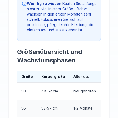
Wichtig zu wissen
Kaufen Sie anfangs
nicht zu viel in einer Größe - Babys
wachsen in den ersten Monaten sehr
schnell. Fokussieren Sie sich auf
praktische, pflegeleichte Kleidung, die
einfach an- und auszuziehen ist.
Größenübersicht und
Wachstumsphasen
Größe
Körpergröße
Alter ca.
Mindes
6-8 Teil
50
48-52 cm
Neugeboren
Kategor
8-10 Tei
56
53-57 cm
1-2 Monate
Kategor