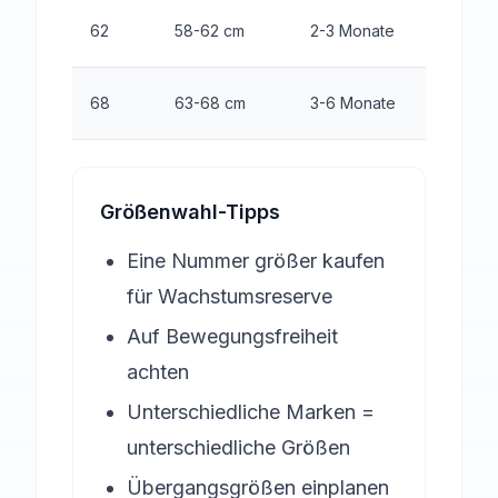
8-10 Tei
62
58-62 cm
2-3 Monate
Kategor
6-8 Teil
68
63-68 cm
3-6 Monate
Kategor
Größenwahl-Tipps
Eine Nummer größer kaufen
für Wachstumsreserve
Auf Bewegungsfreiheit
achten
Unterschiedliche Marken =
unterschiedliche Größen
Übergangsgrößen einplanen