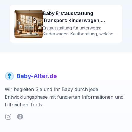
Ernährungs-Checkliste für Stillende
und Fläschchen-Mamas.
Baby Erstausstattung
Transport: Kinderwagen,
Babyschale & Tragehilfe
Erstausstattung für unterwegs:
Kinderwagen-Kaufberatung, welche
Babyschale ist sicher? Tragetuch oder
Babytrage? Die Transport-Checkliste
mit Vergleichen.
Baby-Alter.de
Wir begleiten Sie und Ihr Baby durch jede
Entwicklungsphase mit fundierten Informationen und
hilfreichen Tools.
Instagram
Facebook