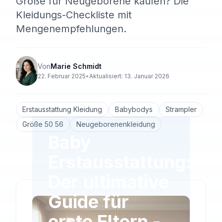
Größe für Neugeborene kaufen? Die
Kleidungs-Checkliste mit
Mengenempfehlungen.
Von
Marie Schmidt
22. Februar 2025
•
Aktualisiert:
13. Januar 2026
Erstausstattung Kleidung
Babybodys
Strampler
Größe 50 56
Neugeborenenkleidung
Baby
Erstausstattung:
Der ultimative
Guide für
erste Eltern -