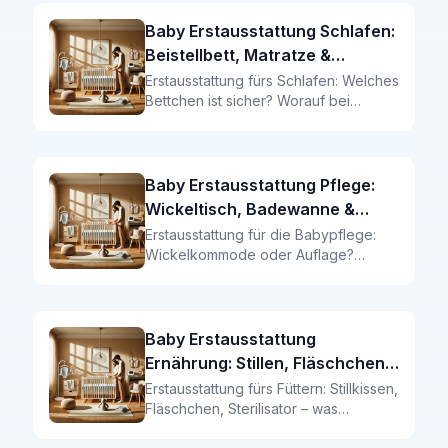
Baby Erstausstattung Schlafen:
Beistellbett, Matratze &
Schlafsack
Erstausstattung fürs Schlafen: Welches
Bettchen ist sicher? Worauf bei
Matratze und Schlafsack achten? Die
komplette Schlaf-Checkliste mit
Produktempfehlungen.
Baby Erstausstattung Pflege:
Wickeltisch, Badewanne &
Pflegeprodukte
Erstausstattung für die Babypflege:
Wickelkommode oder Auflage?
Welche Pflegeprodukte braucht ein
Neugeborenes wirklich? Die Pflege-
Checkliste mit Empfehlungen.
Baby Erstausstattung
Ernährung: Stillen, Fläschchen
& Zubehör
Erstausstattung fürs Füttern: Stillkissen,
Fläschchen, Sterilisator – was
brauchen Sie wirklich? Die