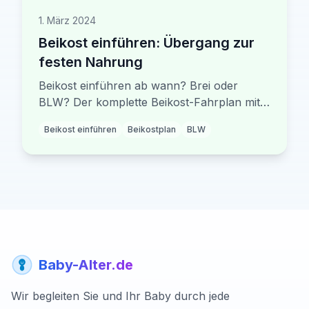
1. März 2024
Beikost einführen: Übergang zur
festen Nahrung
Beikost einführen ab wann? Brei oder
BLW? Der komplette Beikost-Fahrplan mit
Rezepten, Reihenfolge und Tipps für
Beikost einführen
Beikostplan
BLW
entspannte erste Löffelversuche.
Baby-Alter.de
Wir begleiten Sie und Ihr Baby durch jede