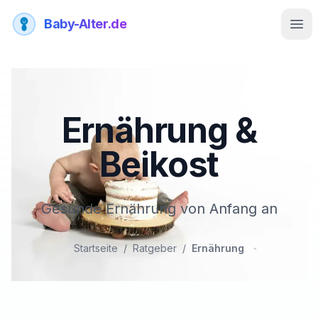
Baby-Alter.de
Men
Ernährung &
Beikost
Gesunde Ernährung von Anfang an
Startseite
/
Ratgeber
/
Ernährung