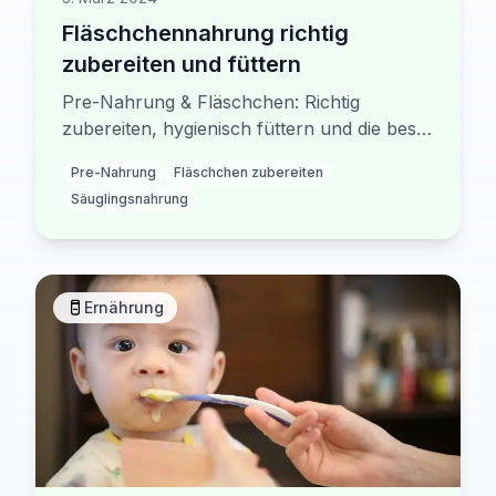
Fläschchennahrung richtig
zubereiten und füttern
Pre-Nahrung & Fläschchen: Richtig
zubereiten, hygienisch füttern und die beste
Säuglingsnahrung wählen. Mit Temperatur-
Pre-Nahrung
Fläschchen zubereiten
Guide und Mengenempfehlungen.
Säuglingsnahrung
Ernährung