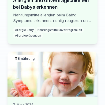
Allergien und Unverträglichkeiten
bei Babys erkennen
Nahrungsmittelallergien beim Baby:
Symptome erkennen, richtig reagieren und
vorbeugen. Mit Allergietest-Guide und
Allergie Baby
Nahrungsmittelunverträglichkeit
sicherer Beikost-Einführung bei
Allergieprävention
Allergierisiko.
Ernährung
3. März 2024