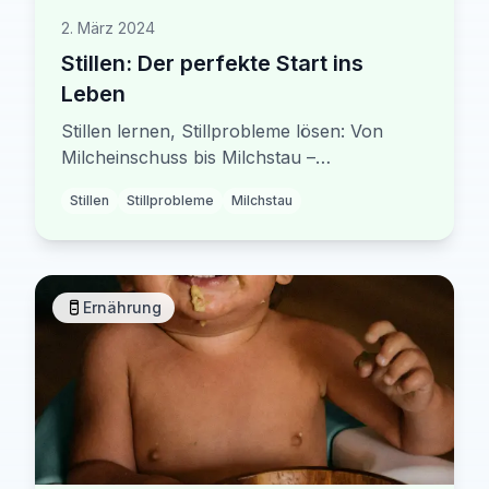
2. März 2024
Stillen: Der perfekte Start ins
Leben
Stillen lernen, Stillprobleme lösen: Von
Milcheinschuss bis Milchstau –
Expertentipps für einen erfolgreichen
Stillen
Stillprobleme
Milchstau
Stillstart und glückliche Stillzeit.
Ernährung