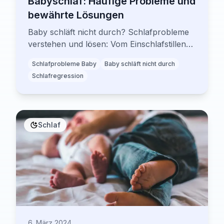
Babyschlaf: Häufige Probleme und
bewährte Lösungen
Baby schläft nicht durch? Schlafprobleme
verstehen und lösen: Vom Einschlafstillen
bis zur Schlafregression – sanfte Methoden
Schlafprobleme Baby
Baby schläft nicht durch
für bessere Nächte.
Schlafregression
Schlaf
6. März 2024