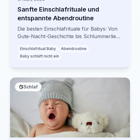
Sanfte Einschlafrituale und
entspannte Abendroutine
Die besten Einschlafrituale für Babys: Von
Gute-Nacht-Geschichte bis Schlummerlied.
So entwickeln Sie eine entspannte
Einschlafritual Baby
Abendroutine
Abendroutine, die wirklich funktioniert.
Baby schläft nicht ein
Schlaf